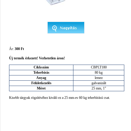
Ár:
300 Ft
Új termék érkezett! Verhetetlen áron!
Cikkszám
CBPLT180
Teherbírás
80 kg
Anyag
lemez
Felületkezelés
galvanizált
Méret
25 mm, 1"
Kisebb tárgyak rögzítéséhez kiváló ez a 25 mm-es 60 kg teherbírású csat.