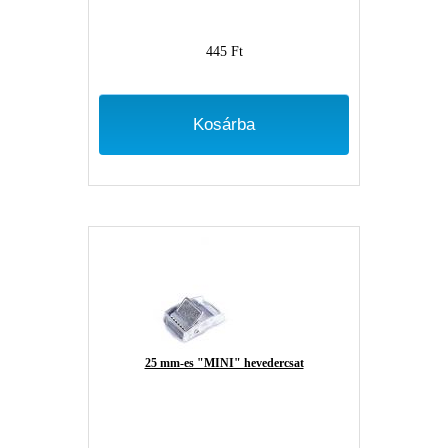
445 Ft
Kosárba
25 mm-es "MINI" hevedercsat