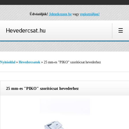
Üdvözöljük!
Jelentkezzen be
vagy
regisztráljon!
Hevedercsat.hu
☰
Nyitóoldal
»
Hevedercsatok
» 25 mm-es "PIKO" szorítócsat hevederhez
25 mm-es "PIKO" szorítócsat hevederhez