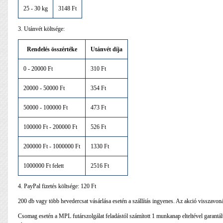
25 - 30 kg
3148 Ft
3. Utánvét költsége:
Rendelés összértéke
Utánvét díja
0 - 20000 Ft
310 Ft
20000 - 50000 Ft
354 Ft
50000 - 100000 Ft
473 Ft
100000 Ft - 200000 Ft
526 Ft
200000 Ft - 1000000 Ft
1330 Ft
1000000 Ft felett
2516 Ft
4. PayPal fizetés költsége: 120 Ft
200 db vagy több hevedercsat vásárlása esetén a szállítás ingyenes. Az akció visszavon
Csomag esetén a MPL futárszolgálat feladástól számított 1 munkanap elteltével garantáltan