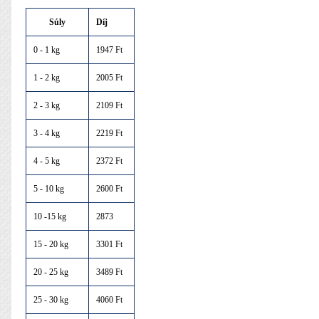
Súly
Díj
0 - 1 kg
1947 Ft
1 - 2 kg
2005 Ft
2 - 3 kg
2109 Ft
3 - 4 kg
2219 Ft
4 - 5 kg
2372 Ft
5 - 10 kg
2600 Ft
10 -15 kg
2873
15 - 20 kg
3301 Ft
20 - 25 kg
3489 Ft
25 - 30 kg
4060 Ft