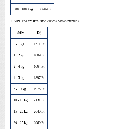
500 - 1000 kg
38699 Ft
2. MPL Eco szállítási mód esetén (postán maradó)
Súly
Díj
0 - 1 kg
1511 Ft
1 - 2 kg
1609 Ft
2 - 4 kg
1664 Ft
4 - 5 kg
1897 Ft
5 - 10 kg
1975 Ft
10 - 15 kg
2131 Ft
15 - 20 kg
2640 Ft
20 - 25 kg
2960 Ft