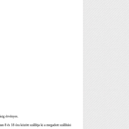
ásig érvényes.
 8 és 18 óra között szállítja ki a megadott szállítási