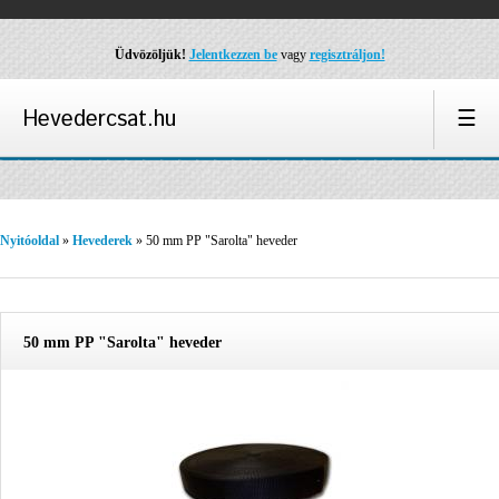
Üdvözöljük!
Jelentkezzen be
vagy
regisztráljon!
Hevedercsat.hu
☰
Nyitóoldal
»
Hevederek
» 50 mm PP "Sarolta" heveder
50 mm PP "Sarolta" heveder