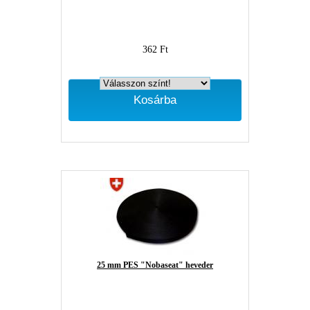
362 Ft
Kosárba
25 mm PES "Nobaseat" heveder