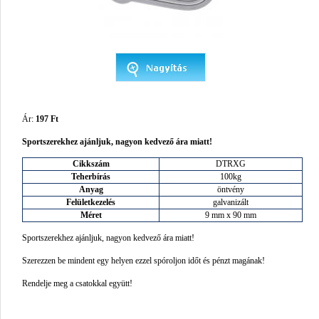
Ár:
197 Ft
Sportszerekhez ajánljuk, nagyon kedvező ára miatt!
Cikkszám
DTRXG
Teherbírás
100kg
Anyag
öntvény
Felületkezelés
galvanizált
Méret
9 mm x 90 mm
Sportszerekhez ajánljuk, nagyon kedvező ára miatt!
Szerezzen be mindent egy helyen ezzel spóroljon időt és pénzt magának!
Rendelje meg a csatokkal együtt!