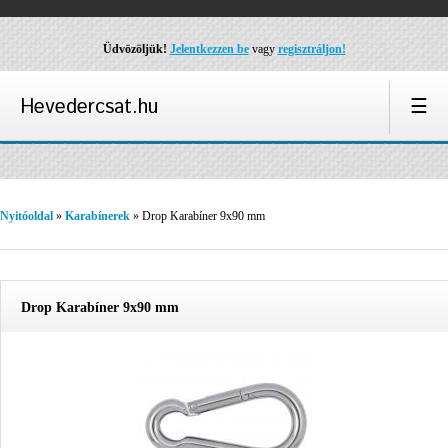
Üdvözöljük!
Jelentkezzen be
vagy
regisztráljon!
Hevedercsat.hu
☰
Nyitóoldal
»
Karabínerek
» Drop Karabíner 9x90 mm
Drop Karabíner 9x90 mm